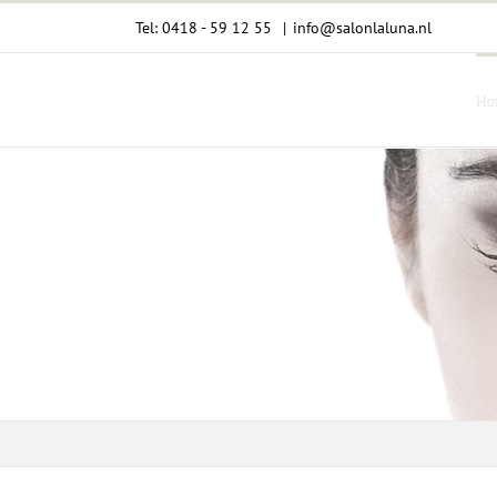
Ga
Tel: 0418 - 59 12 55
|
info@salonlaluna.nl
naar
inhoud
Ho