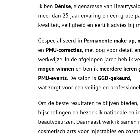
Ik ben
Dénise
, eigenaresse van Beautysal
meer dan 25 jaar ervaring en een grote pa
kwaliteit, veiligheid en eerlijk advies bij m
Gespecialiseerd in
Permanente make-up, 
en
PMU-correcties,
met oog voor detail e
werkwijze. In de afgelopen jaren heb ik v
mogen winnen
en ben ik
meerdere keren 
PMU-events
. De salon is
GGD-gekeurd
,
wat zorgt voor een veilige en professione
Om de beste resultaten te blijven bieden,
bijscholingen en bezoek ik nationale en i
beautybeurzen. Daarnaast werk ik samen 
cosmetisch arts voor injectables en cosm