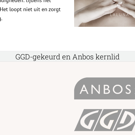
andigheden: tijdens het
et loopt niet uit en zorgt
g.
GGD-gekeurd en Anbos kernlid