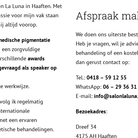
on La Luna in Haaften. Met
Afspraak ma
ssie voor mijn vak staan
ij altijd voorop.
We doen ons uiterste bes
medische pigmentatie
Heb je vragen, wil je adv
n een zorgvuldige
behandeling of een koste
erschillende
awards
dan gerust contact op:
gevraagd als speaker op
Tel.:
0418 – 59 12 55
le werkwijze.
WhatsApp:
06 – 29 36 31
E-mail:
info@salonlaluna.
 volg ik regelmatig
nternationale
Bezoekadres
:
met een ervaren
Dreef 34
etische behandelingen.
4175 AH Haaften