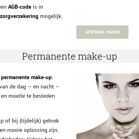
een
AGB-code
is in
 zorgverzekering
mogelijk.
AFSPRAAK MAKEN
Permanente make-up
n
permanente make-up
.
 van de dag — en nacht —
jd en moeite te besteden
 of bij (tijdelijk) gebrek
n mooie oplossing zijn.