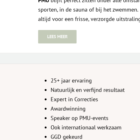
PMU
blijft perfect zitten onder alle omst
sporten, in de sauna of bij het zwemmen. H
altijd voor een frisse, verzorgde uitstralin
LEES MEER
25+ jaar ervaring
Natuurlijk en verfijnd resultaat
Expert in Correcties
Awardwinning
Speaker op PMU-events
Ook internationaal werkzaam
GGD gekeurd