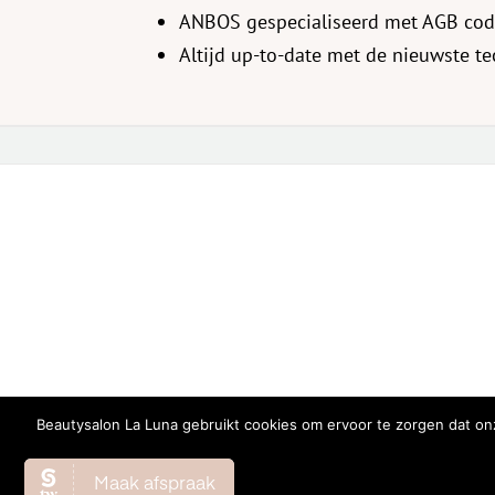
ANBOS gespecialiseerd met AGB co
Altijd up-to-date met de nieuwste t
Beautysalon La Luna gebruikt cookies om ervoor te zorgen dat onz
© Copyright
2026 | All Rights Reserved |
Privacy Verklaring
|
Co