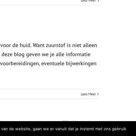
Lees Meer
oor de huid. Want zuurstof is niet alleen
 deze blog geven we je alle informatie
 voorbereidingen, eventuele bijwerkingen
Lees Meer
Volgende
1
2
 van de website, gaan we er vanuit dat je instemt met ons gebruik