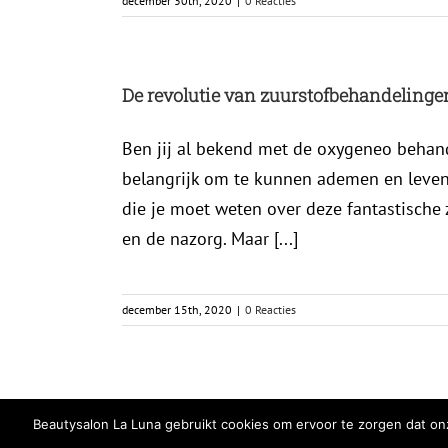
december 30th, 2020
|
0 Reacties
De revolutie van zuurstofbehandeling
Ben jij al bekend met de oxygeneo behande
belangrijk om te kunnen ademen en leven, 
die je moet weten over deze fantastische
en de nazorg. Maar [...]
december 15th, 2020
|
0 Reacties
Beautysalon La Luna gebruikt cookies om ervoor te zorgen dat onz