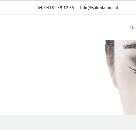
Ga
Tel: 0418 - 59 12 55
|
info@salonlaluna.nl
naar
inhoud
Ho