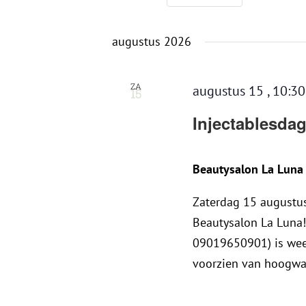
Selec
augustus 2026
een
datum
ZA
augustus 15 , 10:3
15
Injectablesda
Beautysalon La Lun
Zaterdag 15 augustus
Beautysalon La Luna!
09019650901) is weer
voorzien van hoogwaa