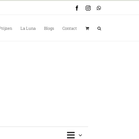
Facebook
Instagram
WhatsApp
Prijzen
La Luna
Blogs
Contact
Evenement
weergaven
Lijst