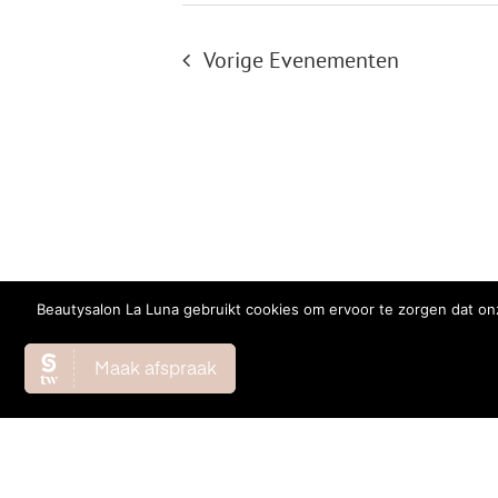
Vorige
Evenementen
Beautysalon La Luna gebruikt cookies om ervoor te zorgen dat onz
© Copyright
2026 | All Rights Reserved |
Privacy Verklaring
|
Co