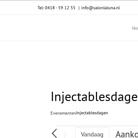
Ga
Tel: 0418 - 59 12 55
|
info@salonlaluna.nl
naar
inhoud
Ho
Injectablesdag
Injectablesdagen
Evenementen
Evenementen
Aank
Vandaag