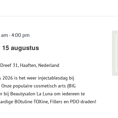
teer
.
0 am
-
4:00 pm
g 15 augustus
a
Dreef 31, Haaften, Nederland
 2026 is het weer injectablesdag bij
 Onze populaire cosmetisch arts (BIG
 bij Beautysalon La Luna om iedereen te
rdige BOtuline TOXine, Fillers en PDO-draden!