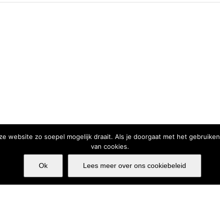
e website zo soepel mogelijk draait. Als je doorgaat met het gebruiken
van cookies.
Ok
Lees meer over ons cookiebeleid
okiebeleid