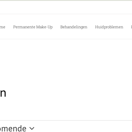
me
Permanente Make-Up
Behandelingen
Huidproblemen
en
omende