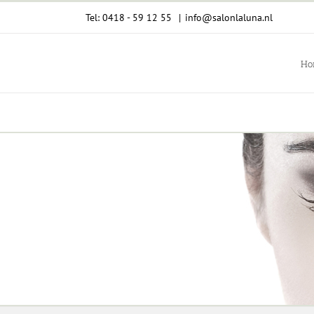
Ga
Tel: 0418 - 59 12 55
|
info@salonlaluna.nl
naar
inhoud
Ho