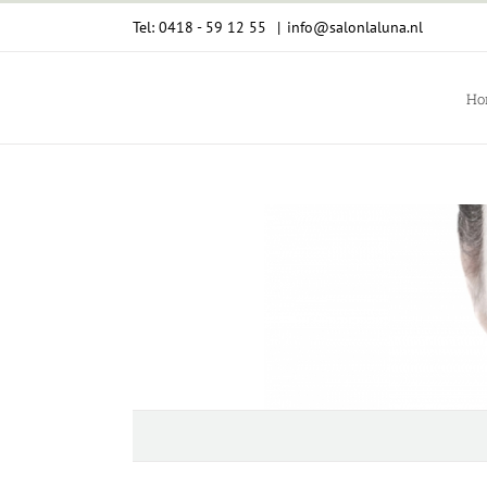
Ga
Tel: 0418 - 59 12 55
|
info@salonlaluna.nl
naar
inhoud
Ho