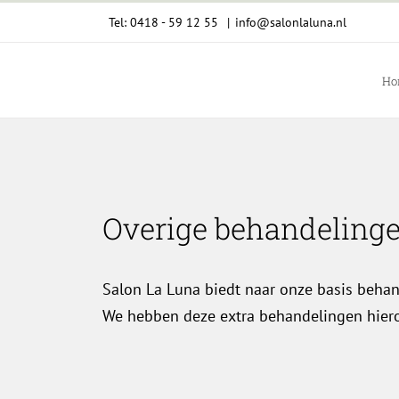
Ga
Tel: 0418 - 59 12 55
|
info@salonlaluna.nl
naar
inhoud
Ho
Overige behandelinge
Salon La Luna biedt naar onze basis beha
We hebben deze extra behandelingen hieron