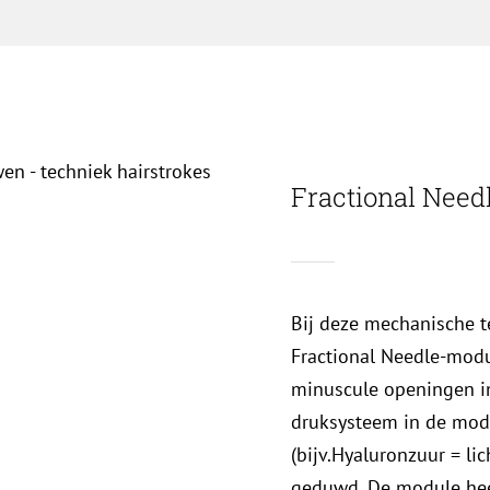
Fractional Need
Bij deze mechanische t
Fractional Needle-mod
minuscule openingen in
druksysteem in de modu
(bijv.Hyaluronzuur = li
geduwd. De module hee