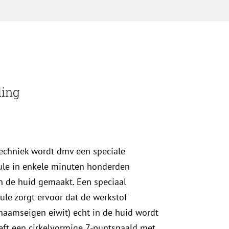
ling
echniek wordt dmv een speciale
ule in enkele minuten honderden
 de huid gemaakt. Een speciaal
le zorgt ervoor dat de werkstof
chaamseigen eiwit) echt in de huid wordt
ft een cirkelvormige 7-puntsnaald met