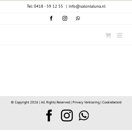
Ga
Tel: 0418 - 59 12 55
|
info@salonlaluna.nl
naar
Facebook
Instagram
WhatsApp
inhoud
© Copyright
2026 | All Rights Reserved |
Privacy Verklaring
|
Cookiebeleid
Facebook
Instagram
WhatsA