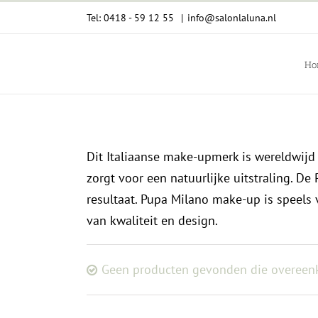
Ga
Tel: 0418 - 59 12 55
|
info@salonlaluna.nl
naar
inhoud
Ho
Dit Italiaanse make-upmerk is wereldwijd 
zorgt voor een natuurlijke uitstraling. 
resultaat. Pupa Milano make-up is speels 
van kwaliteit en design.
Geen producten gevonden die overeenk