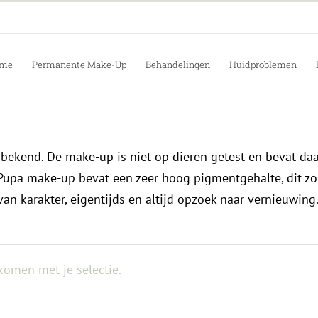
me
Permanente Make-Up
Behandelingen
Huidproblemen
bekend. De make-up is niet op dieren getest en bevat daa
De Pupa make-up bevat een zeer hoog pigmentgehalte, dit z
van karakter, eigentijds en altijd opzoek naar vernieuwi
omen met je selectie.