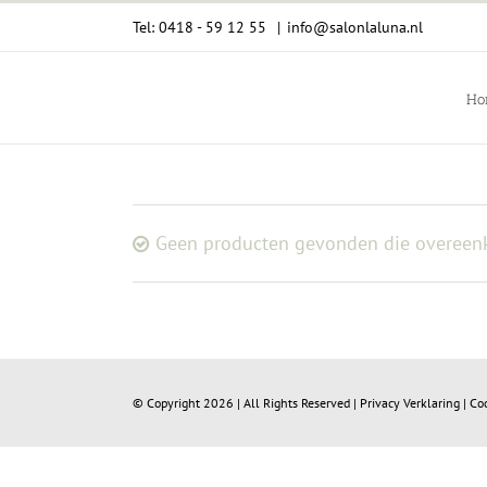
Ga
Tel: 0418 - 59 12 55
|
info@salonlaluna.nl
naar
inhoud
Ho
Geen producten gevonden die overeenk
© Copyright
2026 | All Rights Reserved |
Privacy Verklaring
|
Co