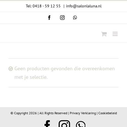
Ga
Tel: 0418 - 59 12 55
|
info@salonlaluna.nl
naar
Facebook
Instagram
WhatsApp
inhoud
Geen producten gevonden die overeenkomen
met je selectie.
© Copyright
2026 | All Rights Reserved |
Privacy Verklaring
|
Cookiebeleid
Facebook
Instagram
WhatsA