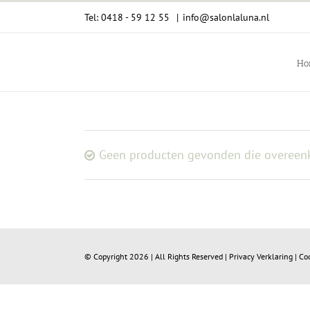
Ga
Tel: 0418 - 59 12 55
|
info@salonlaluna.nl
naar
inhoud
Ho
Geen producten gevonden die overeenk
© Copyright
2026 | All Rights Reserved |
Privacy Verklaring
|
Co