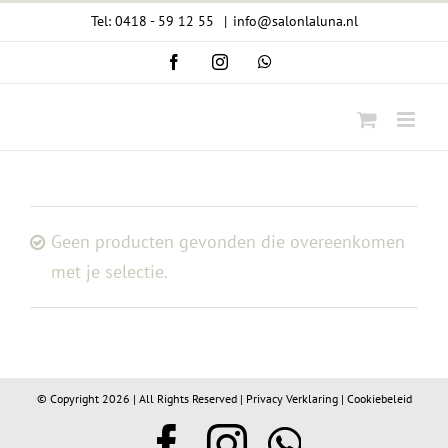
Ga
Tel: 0418 - 59 12 55
|
info@salonlaluna.nl
naar
Facebook
Instagram
WhatsApp
inhoud
Geen producten gevonden die overeenkomen
met je selectie.
© Copyright
2026 | All Rights Reserved |
Privacy Verklaring
|
Cookiebeleid
Facebook
Instagram
WhatsA