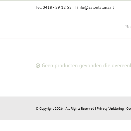
Ga
Tel: 0418 - 59 12 55
|
info@salonlaluna.nl
naar
inhoud
Ho
Geen producten gevonden die overeenk
© Copyright
2026 | All Rights Reserved |
Privacy Verklaring
|
Co