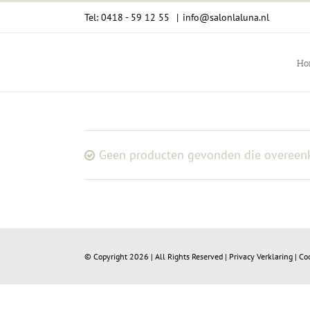
Ga
Tel: 0418 - 59 12 55
|
info@salonlaluna.nl
naar
inhoud
Ho
Geen producten gevonden die overeenk
© Copyright
2026 | All Rights Reserved |
Privacy Verklaring
|
Co