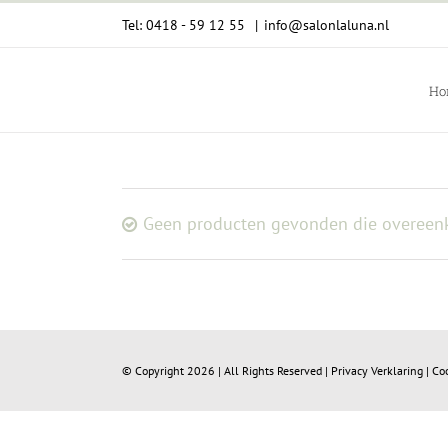
Ga
Tel: 0418 - 59 12 55
|
info@salonlaluna.nl
naar
inhoud
Ho
Geen producten gevonden die overeenk
© Copyright
2026 | All Rights Reserved |
Privacy Verklaring
|
Co