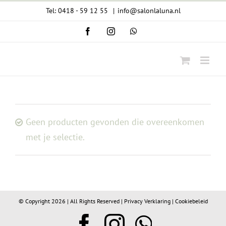
Ga
Tel: 0418 - 59 12 55
|
info@salonlaluna.nl
naar
Facebook
Instagram
WhatsApp
inhoud
Geen producten gevonden die overeenkomen
met je selectie.
© Copyright
2026 | All Rights Reserved |
Privacy Verklaring
|
Cookiebeleid
Facebook
Instagram
WhatsA