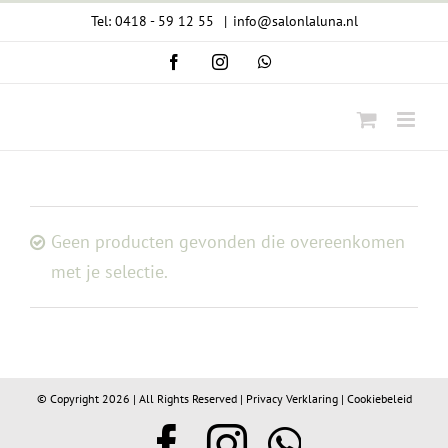
Ga
Tel: 0418 - 59 12 55
|
info@salonlaluna.nl
naar
Facebook
Instagram
WhatsApp
inhoud
Geen producten gevonden die overeenkomen
met je selectie.
© Copyright
2026 | All Rights Reserved |
Privacy Verklaring
|
Cookiebeleid
Facebook
Instagram
WhatsA