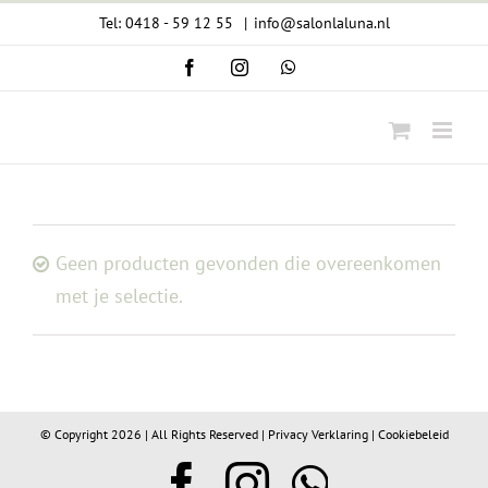
Ga
Tel: 0418 - 59 12 55
|
info@salonlaluna.nl
naar
Facebook
Instagram
WhatsApp
inhoud
Geen producten gevonden die overeenkomen
met je selectie.
© Copyright
2026 | All Rights Reserved |
Privacy Verklaring
|
Cookiebeleid
Facebook
Instagram
WhatsA