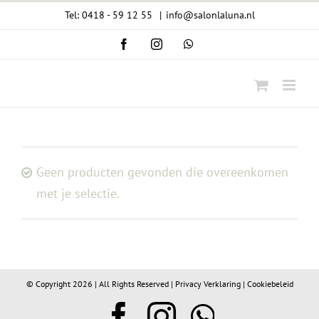
Ga
Tel: 0418 - 59 12 55
|
info@salonlaluna.nl
naar
Facebook
Instagram
WhatsApp
inhoud
Geen producten gevonden die overeenkomen
met je selectie.
© Copyright
2026 | All Rights Reserved |
Privacy Verklaring
|
Cookiebeleid
Facebook
Instagram
WhatsA