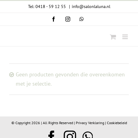
Ga
Tel: 0418 - 59 12 55
|
info@salonlaluna.nl
naar
Facebook
Instagram
WhatsApp
inhoud
Geen producten gevonden die overeenkomen
met je selectie.
© Copyright
2026 | All Rights Reserved |
Privacy Verklaring
|
Cookiebeleid
Facebook
Instagram
WhatsA