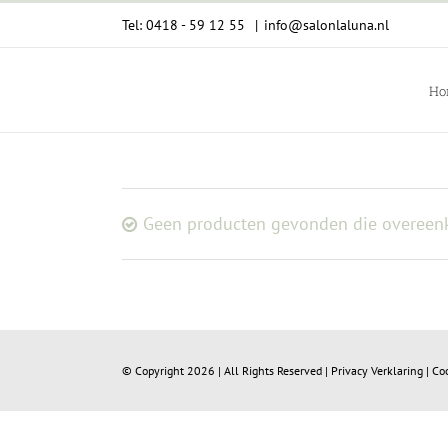
Ga
Tel: 0418 - 59 12 55
|
info@salonlaluna.nl
naar
inhoud
Ho
Geen producten gevonden die overeenk
© Copyright
2026 | All Rights Reserved |
Privacy Verklaring
|
Co