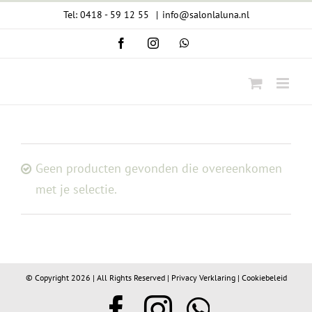
Ga
Tel: 0418 - 59 12 55
|
info@salonlaluna.nl
naar
Facebook
Instagram
WhatsApp
inhoud
Geen producten gevonden die overeenkomen
met je selectie.
© Copyright
2026 | All Rights Reserved |
Privacy Verklaring
|
Cookiebeleid
Facebook
Instagram
WhatsA