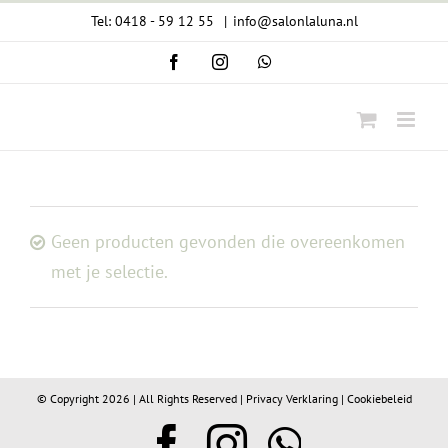
Ga
Tel: 0418 - 59 12 55
|
info@salonlaluna.nl
naar
Facebook
Instagram
WhatsApp
inhoud
Geen producten gevonden die overeenkomen
met je selectie.
© Copyright
2026 | All Rights Reserved |
Privacy Verklaring
|
Cookiebeleid
Facebook
Instagram
WhatsA