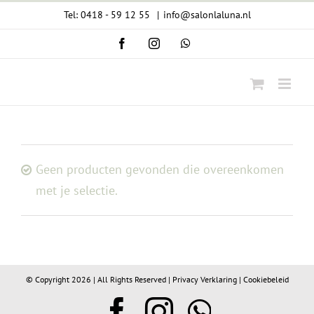
Ga
Tel: 0418 - 59 12 55
|
info@salonlaluna.nl
naar
Facebook
Instagram
WhatsApp
inhoud
Geen producten gevonden die overeenkomen
met je selectie.
© Copyright
2026 | All Rights Reserved |
Privacy Verklaring
|
Cookiebeleid
Facebook
Instagram
WhatsA