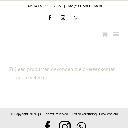
Ga
Tel: 0418 - 59 12 55
|
info@salonlaluna.nl
naar
Facebook
Instagram
WhatsApp
inhoud
Geen producten gevonden die overeenkomen
met je selectie.
© Copyright
2026 | All Rights Reserved |
Privacy Verklaring
|
Cookiebeleid
Facebook
Instagram
WhatsA