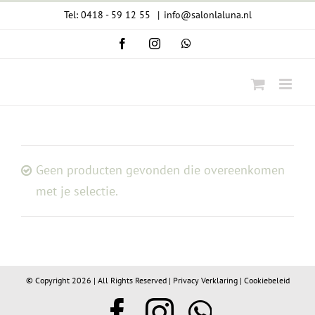
Ga
Tel: 0418 - 59 12 55
|
info@salonlaluna.nl
naar
Facebook
Instagram
WhatsApp
inhoud
Geen producten gevonden die overeenkomen
met je selectie.
© Copyright
2026 | All Rights Reserved |
Privacy Verklaring
|
Cookiebeleid
Facebook
Instagram
WhatsA