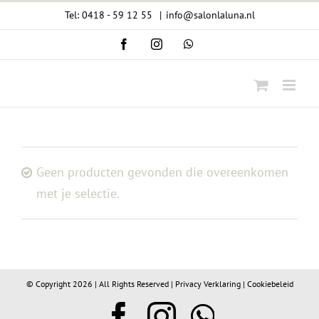
Ga
Tel: 0418 - 59 12 55
|
info@salonlaluna.nl
naar
Facebook
Instagram
WhatsApp
inhoud
Geen producten gevonden die overeenkomen
met je selectie.
© Copyright
2026 | All Rights Reserved |
Privacy Verklaring
|
Cookiebeleid
Facebook
Instagram
WhatsA