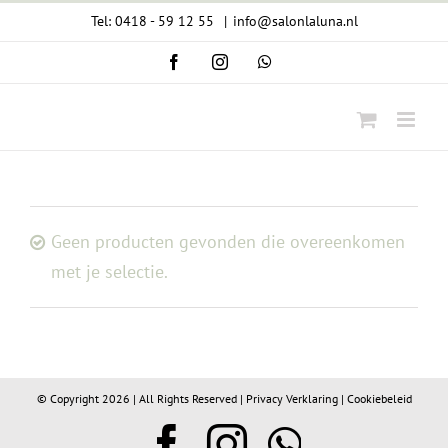
Ga
Tel: 0418 - 59 12 55
|
info@salonlaluna.nl
naar
Facebook
Instagram
WhatsApp
inhoud
Geen producten gevonden die overeenkomen
met je selectie.
© Copyright
2026 | All Rights Reserved |
Privacy Verklaring
|
Cookiebeleid
Facebook
Instagram
WhatsA