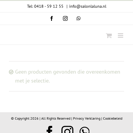
Ga
Tel: 0418 - 59 12 55
|
info@salonlaluna.nl
naar
Facebook
Instagram
WhatsApp
inhoud
Geen producten gevonden die overeenkomen
met je selectie.
© Copyright
2026 | All Rights Reserved |
Privacy Verklaring
|
Cookiebeleid
Facebook
Instagram
WhatsA