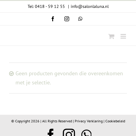
Ga
Tel: 0418 - 59 12 55
|
info@salonlaluna.nl
naar
Facebook
Instagram
WhatsApp
inhoud
Geen producten gevonden die overeenkomen
met je selectie.
© Copyright
2026 | All Rights Reserved |
Privacy Verklaring
|
Cookiebeleid
Facebook
Instagram
WhatsA