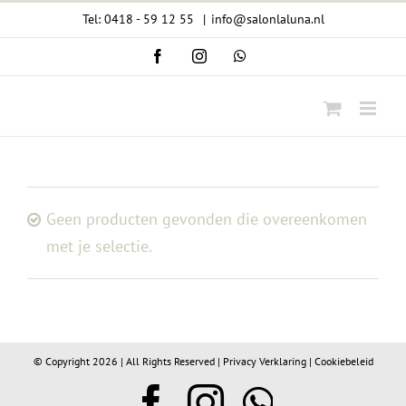
Ga
Tel: 0418 - 59 12 55
|
info@salonlaluna.nl
naar
Facebook
Instagram
WhatsApp
inhoud
Geen producten gevonden die overeenkomen
met je selectie.
© Copyright
2026 | All Rights Reserved |
Privacy Verklaring
|
Cookiebeleid
Facebook
Instagram
WhatsA