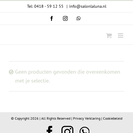
Ga
Tel: 0418 - 59 12 55
|
info@salonlaluna.nl
naar
Facebook
Instagram
WhatsApp
inhoud
Geen producten gevonden die overeenkomen
met je selectie.
© Copyright
2026 | All Rights Reserved |
Privacy Verklaring
|
Cookiebeleid
Facebook
Instagram
WhatsA