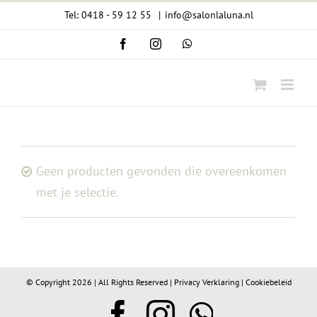
Ga
Tel: 0418 - 59 12 55
|
info@salonlaluna.nl
naar
Facebook
Instagram
WhatsApp
inhoud
Geen producten gevonden die overeenkomen
met je selectie.
© Copyright
2026 | All Rights Reserved |
Privacy Verklaring
|
Cookiebeleid
Facebook
Instagram
WhatsA