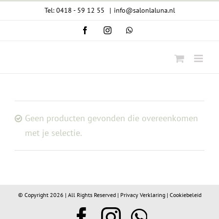
Ga
Tel: 0418 - 59 12 55
|
info@salonlaluna.nl
naar
Facebook
Instagram
WhatsApp
inhoud
Geen producten gevonden die overeenkomen
met je selectie.
© Copyright
2026 | All Rights Reserved |
Privacy Verklaring
|
Cookiebeleid
Facebook
Instagram
WhatsA