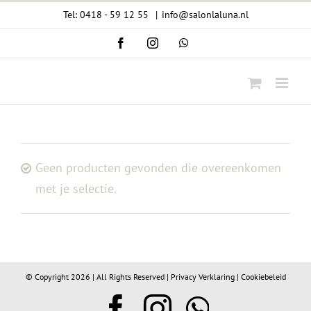
Ga
Tel: 0418 - 59 12 55
|
info@salonlaluna.nl
naar
Facebook
Instagram
WhatsApp
inhoud
Geen producten gevonden die overeenkomen
met je selectie.
© Copyright
2026 | All Rights Reserved |
Privacy Verklaring
|
Cookiebeleid
Facebook
Instagram
WhatsA