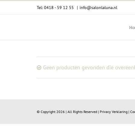
Ga
Tel: 0418 - 59 12 55
|
info@salonlaluna.nl
naar
inhoud
Ho
Geen producten gevonden die overeenk
© Copyright
2026 | All Rights Reserved |
Privacy Verklaring
|
Co