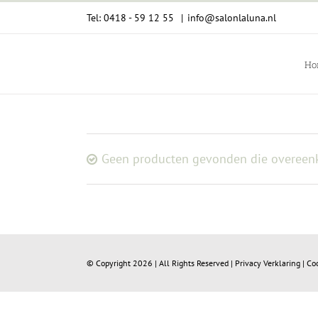
Ga
Tel: 0418 - 59 12 55
|
info@salonlaluna.nl
naar
inhoud
Ho
Geen producten gevonden die overeenk
© Copyright
2026 | All Rights Reserved |
Privacy Verklaring
|
Co