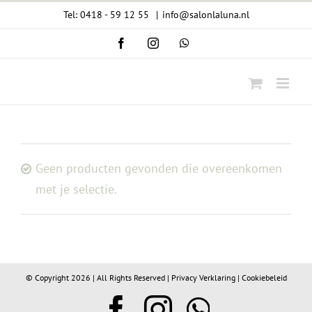
Ga
Tel: 0418 - 59 12 55
|
info@salonlaluna.nl
naar
Facebook
Instagram
WhatsApp
inhoud
Geen producten gevonden die overeenkomen
met je selectie.
© Copyright
2026 | All Rights Reserved |
Privacy Verklaring
|
Cookiebeleid
Facebook
Instagram
WhatsA