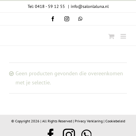
Ga
Tel: 0418 - 59 12 55
|
info@salonlaluna.nl
naar
Facebook
Instagram
WhatsApp
inhoud
Geen producten gevonden die overeenkomen
met je selectie.
© Copyright
2026 | All Rights Reserved |
Privacy Verklaring
|
Cookiebeleid
Facebook
Instagram
WhatsA