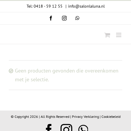
Ga
Tel: 0418 - 59 12 55
|
info@salonlaluna.nl
naar
Facebook
Instagram
WhatsApp
inhoud
Geen producten gevonden die overeenkomen
met je selectie.
© Copyright
2026 | All Rights Reserved |
Privacy Verklaring
|
Cookiebeleid
Facebook
Instagram
WhatsA