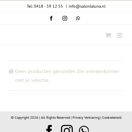
Ga
Tel: 0418 - 59 12 55
|
info@salonlaluna.nl
naar
Facebook
Instagram
WhatsApp
inhoud
Geen producten gevonden die overeenkomen
met je selectie.
© Copyright
2026 | All Rights Reserved |
Privacy Verklaring
|
Cookiebeleid
Facebook
Instagram
WhatsA