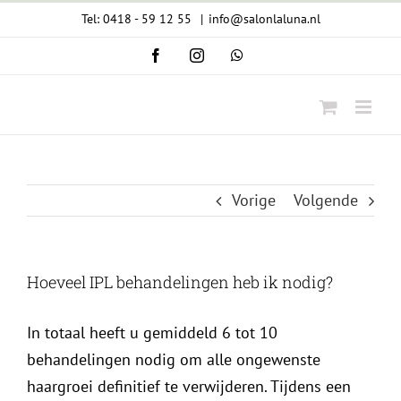
Ga
Tel: 0418 - 59 12 55
|
info@salonlaluna.nl
naar
Facebook
Instagram
WhatsApp
inhoud
Vorige
Volgende
Hoeveel IPL behandelingen heb ik nodig?
In totaal heeft u gemiddeld 6 tot 10
behandelingen nodig om alle ongewenste
haargroei definitief te verwijderen. Tijdens een