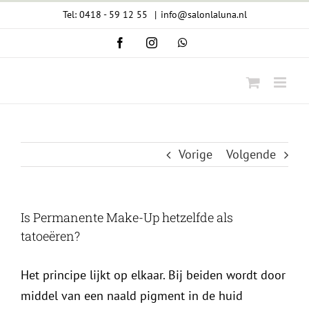
Ga
Tel: 0418 - 59 12 55
|
info@salonlaluna.nl
naar
Facebook
Instagram
WhatsApp
inhoud
Vorige
Volgende
Is Permanente Make-Up hetzelfde als
tatoeëren?
Het principe lijkt op elkaar. Bij beiden wordt door
middel van een naald pigment in de huid