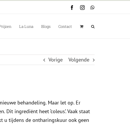
Facebook
Instagram
WhatsApp
Prijzen
La Luna
Blogs
Contact
Vorige
Volgende
ieuwe behandeling. Maar let op. Er
Dit ingrediënt heet ‘coleus’. Vaak staat
uikt u tijdens de ontharingskuur ook geen