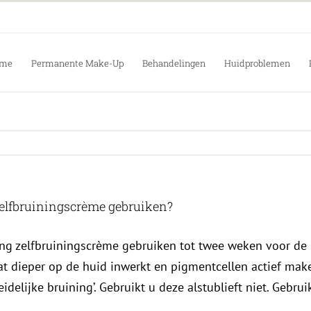
me
Permanente Make-Up
Behandelingen
Huidproblemen
zelfbruiningscrème gebruiken?
g zelfbruiningscrème gebruiken tot twee weken voor de n
 dieper op de huid inwerkt en pigmentcellen actief maken. 
leidelijke bruining’. Gebruikt u deze alstublieft niet. Gebr