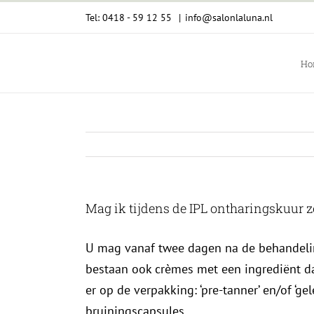
Ga
Tel: 0418 - 59 12 55
|
info@salonlaluna.nl
naar
inhoud
Ho
Mag ik tijdens de IPL ontharingskuur 
U mag vanaf twee dagen na de behandelin
bestaan ook crèmes met een ingrediënt dat
er op de verpakking: ‘pre-tanner’ en/of ‘ge
bruiningscapsules.