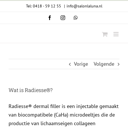
Ga
Tel: 0418 - 59 12 55
|
info@salonlaluna.nl
naar
Facebook
Instagram
WhatsApp
inhoud
Vorige
Volgende
Wat is Radiesse®?
Radiesse® dermal filler is een injectable gemaakt
van biocompatibele (CaHa) microdeeltjes die de
productie van lichaamseigen collageen