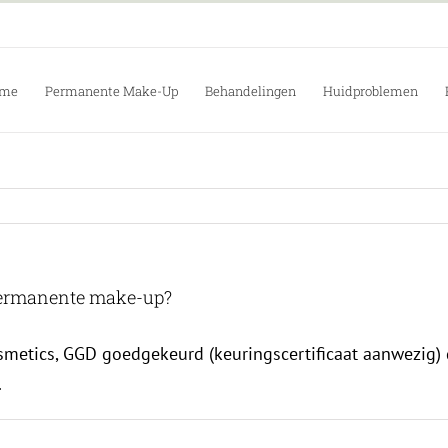
me
Permanente Make-Up
Behandelingen
Huidproblemen
 permanente make-up?
metics, GGD goedgekeurd (keuringscertificaat aanwezig) 
.