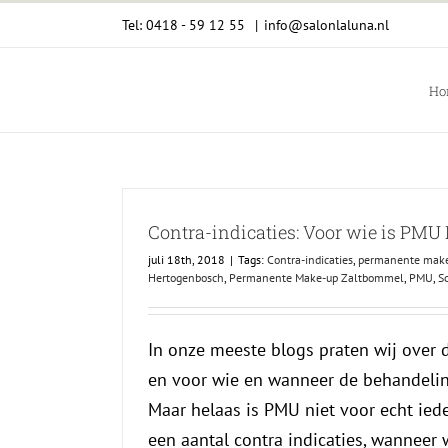
Ga
Tel: 0418 - 59 12 55
|
info@salonlaluna.nl
naar
inhoud
Ho
Contra-indicaties: Voor wie is PMU
juli 18th, 2018
|
Tags:
Contra-indicaties
,
permanente mak
Hertogenbosch
,
Permanente Make-up Zaltbommel
,
PMU
,
S
In onze meeste blogs praten wij over
en voor wie en wanneer de behandeling
Maar helaas is PMU niet voor echt iede
een aantal contra indicaties, wanneer