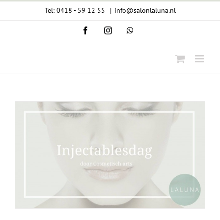
Ga
Tel: 0418 - 59 12 55
|
info@salonlaluna.nl
naar
Facebook
Instagram
WhatsApp
inhoud