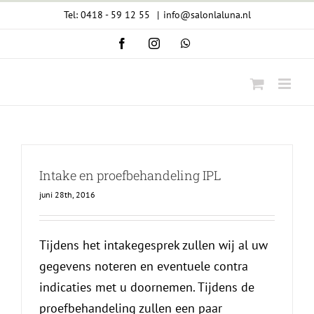
Ga
Tel: 0418 - 59 12 55
|
info@salonlaluna.nl
naar
Facebook
Instagram
WhatsApp
inhoud
Intake en proefbehandeling IPL
juni 28th, 2016
Tijdens het intakegesprek zullen wij al uw
gegevens noteren en eventuele contra
indicaties met u doornemen. Tijdens de
proefbehandeling zullen een paar