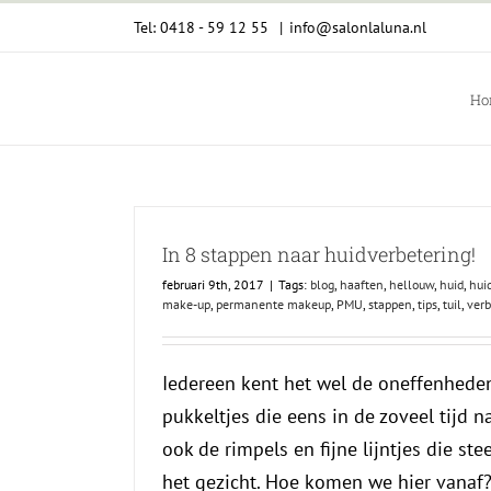
Ga
Tel: 0418 - 59 12 55
|
info@salonlaluna.nl
naar
inhoud
Ho
In 8 stappen naar huidverbetering!
februari 9th, 2017
|
Tags:
blog
,
haaften
,
hellouw
,
huid
,
hui
make-up
,
permanente makeup
,
PMU
,
stappen
,
tips
,
tuil
,
verb
Iedereen kent het wel de oneffenheden
pukkeltjes die eens in de zoveel tijd 
ook de rimpels en fijne lijntjes die s
het gezicht. Hoe komen we hier vanaf