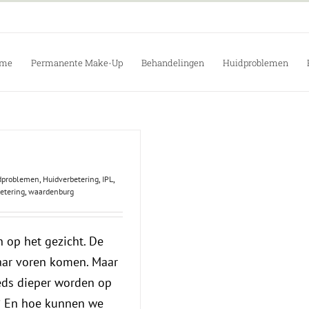
me
Permanente Make-Up
Behandelingen
Huidproblemen
dproblemen
,
Huidverbetering
,
IPL
,
etering
,
waardenburg
 op het gezicht. De
naar voren komen. Maar
teeds dieper worden op
? En hoe kunnen we