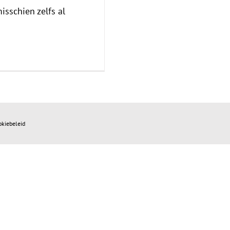
isschien zelfs al
okiebeleid